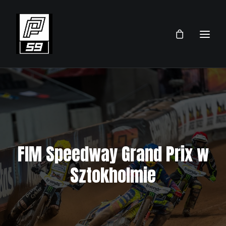
PRZEMEK PAWLICKI
SKLEP
TEAM
FIM Speedway Grand Prix w
AKTUALNOŚCI
Sztokholmie
TERMINARZ 2026
KONTAKT