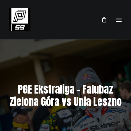
PRZEMEK PAWLICKI
SKLEP
TEAM
PGE Ekstraliga – Falubaz
AKTUALNOŚCI
Zielona Góra vs Unia Leszno
TERMINARZ 2026
KONTAKT