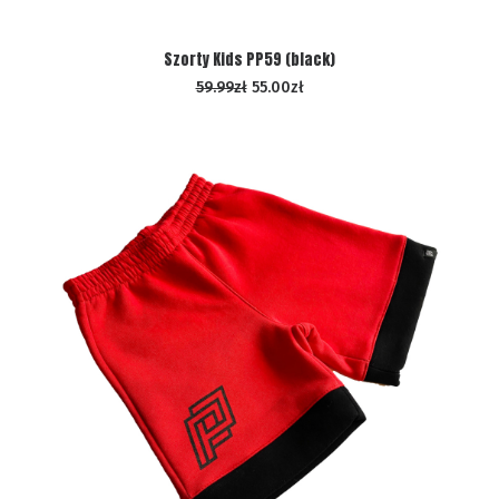
WYBIERZ OPCJE
Szorty Kids PP59 (black)
59.99
zł
55.00
zł
PROMOCJA!