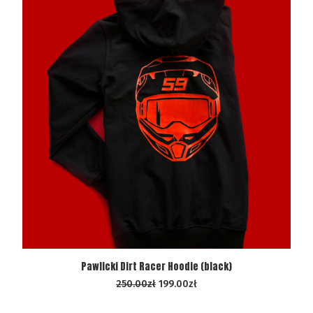
WYBIERZ OPCJE
Pawlicki Dirt Racer Hoodie (black)
250.00
zł
199.00
zł