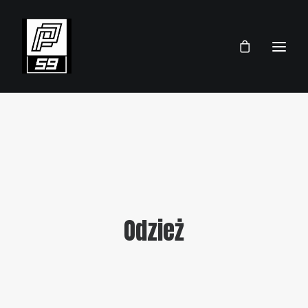
PRZEMEK PAWLICKI
SKLEP
TEAM
AKTUALNOŚCI
Odzież
TERMINARZ 2026
KONTAKT