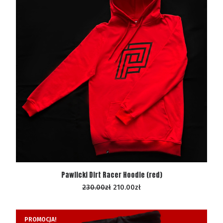
WYBIERZ OPCJE
Pawlicki Dirt Racer Hoodie (red)
230.00
zł
210.00
zł
PROMOCJA!