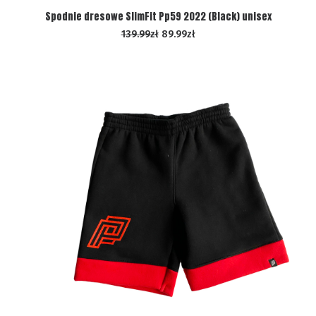
WYBIERZ OPCJE
Spodnie dresowe SlimFit Pp59 2022 (Black) unisex
139.99
zł
89.99
zł
PROMOCJA!