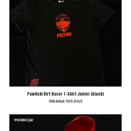
WYBIERZ OPCJE
Pawlicki Dirt Racer T-Shirt Junior (black)
110.00
zł
100.00
zł
PROMOCJA!