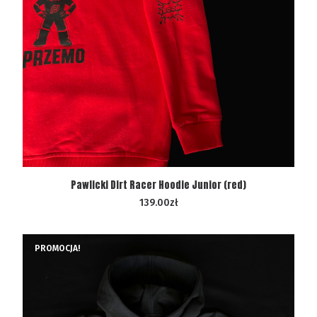
WYBIERZ OPCJE
Pawlicki Dirt Racer Hoodie Junior (red)
139.00
zł
PROMOCJA!