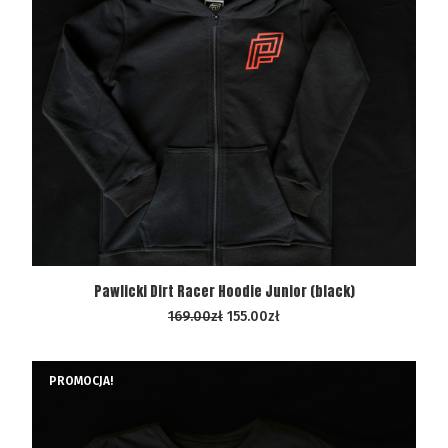
WYBIERZ OPCJE
Pawlicki Dirt Racer Hoodie Junior (black)
169.00
zł
155.00
zł
PROMOCJA!