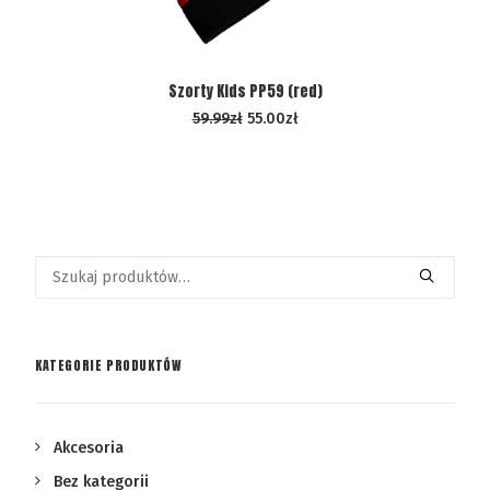
WYBIERZ OPCJE
Szorty Kids PP59 (red)
59.99
zł
55.00
zł
Szukaj:
KATEGORIE PRODUKTÓW
Akcesoria
Bez kategorii