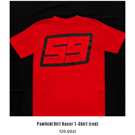
WYBIERZ OPCJE
Pawlicki Dirt Racer T-Shirt (red)
120.00
zł