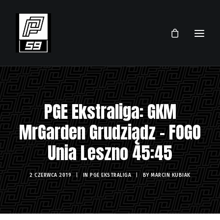
PRZEMEK PAWLICKI
PGE Ekstraliga: GKM
SKLEP
MrGarden Grudziądz - FOGO
TEAM
Unia Leszno 45:45
AKTUALNOŚCI
TERMINARZ 2026
2 CZERWCA 2019
|
IN
PGE EKSTRALIGA
|
BY
MARCIN KUBIAK
KONTAKT