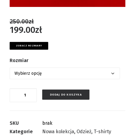
250.00
zł
199.00
zł
ZOBACZ ROZMIARY
Rozmiar
Ilość
DODAJ DO KOSZYKA
SKU
brak
Kategorie
Nowa kolekcja
,
Odzież
,
T-shirty