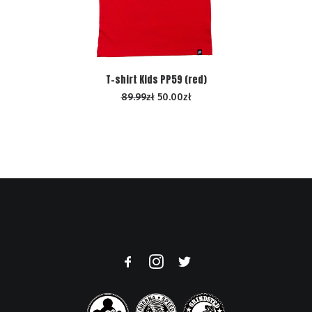
WYBIERZ OPCJE
T-shirt Kids PP59 (red)
89.99
zł
50.00
zł