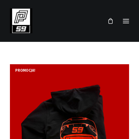
PRZEMEK PAWLICKI
SKLEP
PROMOCJA!
TEAM
AKTUALNOŚCI
TERMINARZ 2026
KONTAKT