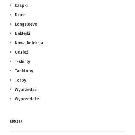
Czapki
Dzieci
Longsleeve
Naklejki
Nowa kolekcja
Odzież
T-shirty
Tanktopy
Torby
Wyprzedaż
Wyprzedaże
KOSZYK