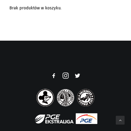
Brak produktów w koszyku.