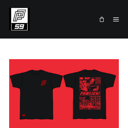
PRZEMEK PAWLICKI
SKLEP
TEAM
AKTUALNOŚCI
TERMINARZ 2026
KONTAKT