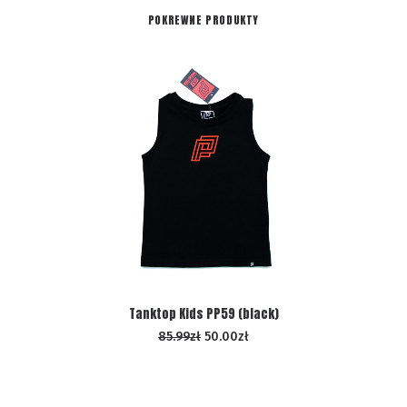
POKREWNE PRODUKTY
WYBIERZ OPCJE
Tanktop Kids PP59 (black)
85.99
zł
50.00
zł