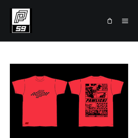
PRZEMEK PAWLICKI
SKLEP
TEAM
AKTUALNOŚCI
TERMINARZ 2026
KONTAKT