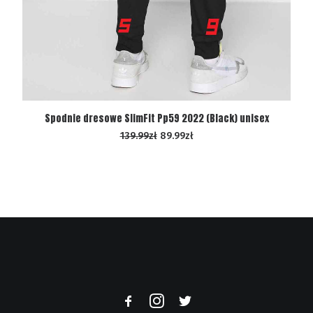
WYBIERZ OPCJE
Spodnie dresowe SlimFit Pp59 2022 (Black) unisex
139.99
zł
89.99
zł