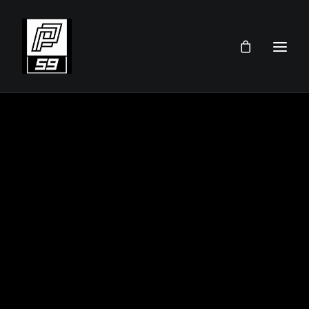
PRZEMEK PAWLICKI
SKLEP
TEAM
AKTUALNOŚCI
TERMINARZ 2026
KONTAKT