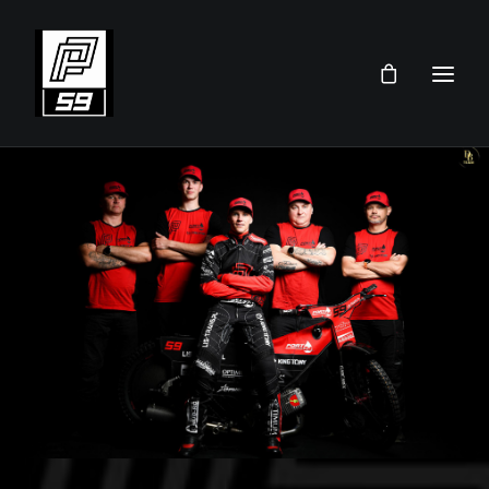
PRZEMEK PAWLICKI
SKLEP
TEAM
AKTUALNOŚCI
TERMINARZ 2026
KONTAKT