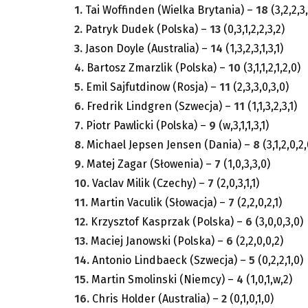
1.
Tai Woffinden (Wielka Brytania) –
18
(3,2,2,3,
2.
Patryk Dudek (Polska) –
13
(0,3,1,2,2,3,2)
3.
Jason Doyle (Australia) –
14
(1,3,2,3,1,3,1)
4.
Bartosz Zmarzlik (Polska) –
10
(3,1,1,2,1,2,0)
5.
Emil Sajfutdinow (Rosja) –
11
(2,3,3,0,3,0)
6.
Fredrik Lindgren (Szwecja) –
11
(1,1,3,2,3,1)
7.
Piotr Pawlicki (Polska) –
9
(w,3,1,1,3,1)
8.
Michael Jepsen Jensen (Dania) –
8
(3,1,2,0,2,
9.
Matej Zagar (Słowenia) –
7
(1,0,3,3,0)
10.
Vaclav Milik (Czechy) –
7
(2,0,3,1,1)
11.
Martin Vaculik (Słowacja) –
7
(2,2,0,2,1)
12.
Krzysztof Kasprzak (Polska) –
6
(3,0,0,3,0)
13.
Maciej Janowski (Polska) –
6
(2,2,0,0,2)
14.
Antonio Lindbaeck (Szwecja) –
5
(0,2,2,1,0)
15.
Martin Smolinski (Niemcy) –
4
(1,0,1,w,2)
16.
Chris Holder (Australia) –
2
(0,1,0,1,0)