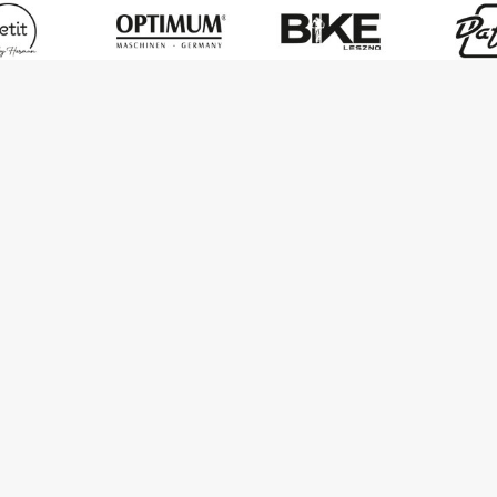
PawlickiRacing | Oficjalny serwis Przemka Pawlickiego | Wszystkie prawa zas