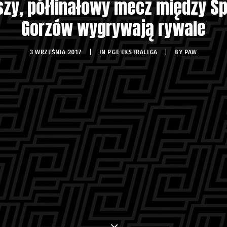
wszy, półfinałowy mecz między Sp
Gorzów wygrywają rywale
3 WRZEŚNIA 2017
|
IN
PGE EKSTRALIGA
|
BY
PAW