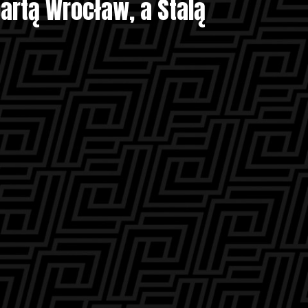
artą Wrocław, a Stalą