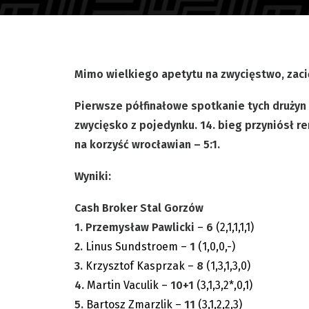
Mimo wielkiego apetytu na zwycięstwo, zac
Pierwsze półfinałowe spotkanie tych drużyn
zwycięsko z pojedynku. 14. bieg przyniósł re
na korzyść wrocławian – 5:1.
Wyniki:
Cash Broker Stal Gorzów
1.
Przemysław Pawlicki
–
6
(2,1,1,1,1)
2.
Linus Sundstroem –
1
(1,0,0,-)
3.
Krzysztof Kasprzak –
8
(1,3,1,3,0)
4.
Martin Vaculik –
10+1
(3,1,3,2*,0,1)
5.
Bartosz Zmarzlik –
11
(3,1,2,2,3)