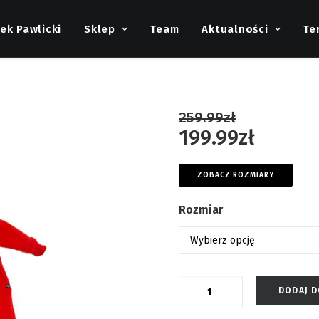
ek Pawlicki
Sklep
Team
Aktualności
Te
259.99
zł
199.99
zł
ZOBACZ ROZMIARY
Rozmiar
Ilość
DODAJ 