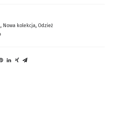
i
,
Nowa kolekcja
,
Odzież
o