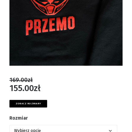
169.00
zł
155.00
zł
ZOBACZ ROZMIARY
Rozmiar