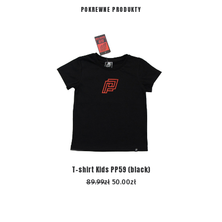
POKREWNE PRODUKTY
WYBIERZ OPCJE
T-shirt Kids PP59 (black)
89.99
zł
50.00
zł