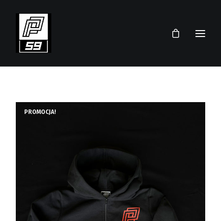
PRZEMEK PAWLICKI
SKLEP
PROMOCJA!
TEAM
AKTUALNOŚCI
TERMINARZ 2026
KONTAKT