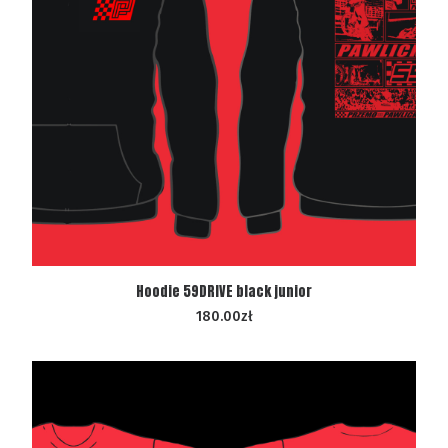
WYBIERZ OPCJE
Hoodie 59DRIVE black junior
180.00
zł