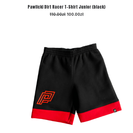
WYBIERZ OPCJE
Pawlicki Dirt Racer T-Shirt Junior (black)
110.00
zł
100.00
zł
PROMOCJA!