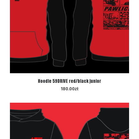
WYBIERZ OPCJE
Hoodie 59DRIVE red/black junior
180.00
zł