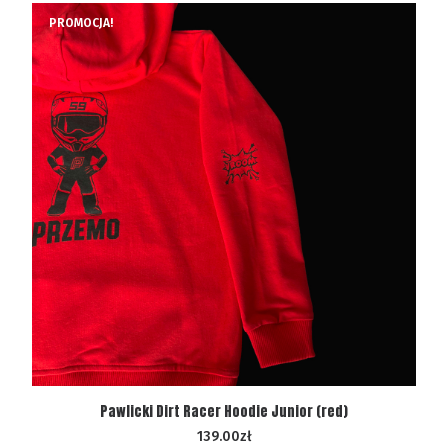
PROMOCJA!
WYBIERZ OPCJE
Pawlicki Dirt Racer Hoodie Junior (red)
139.00
zł