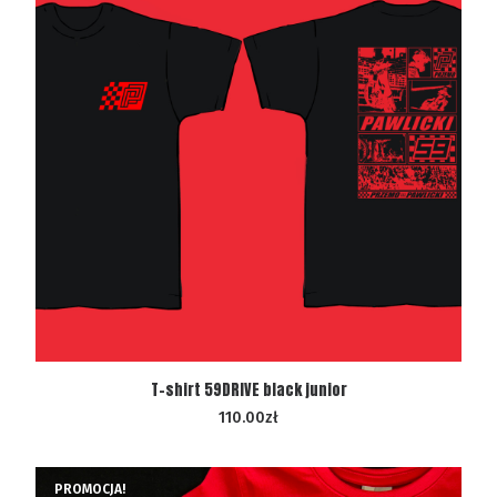
WYBIERZ OPCJE
T-shirt 59DRIVE black junior
110.00
zł
PROMOCJA!