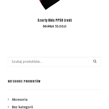
WYBIERZ OPCJE
Szorty Kids PP59 (red)
59.99
zł
55.00
zł
Szukaj:
KATEGORIE PRODUKTÓW
Akcesoria
Bez kategorii