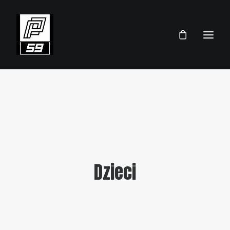
PRZEMEK PAWLICKI
SKLEP
TEAM
AKTUALNOŚCI
Dzieci
TERMINARZ 2026
KONTAKT