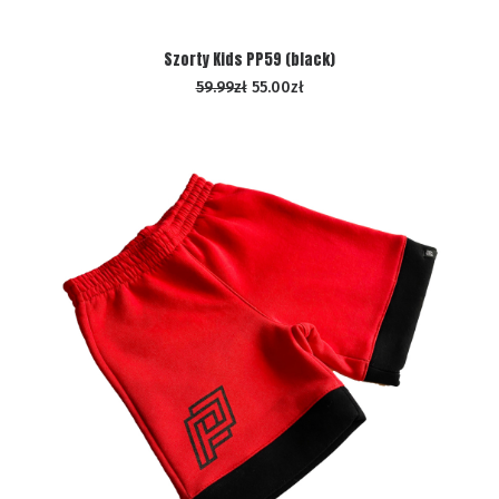
WYBIERZ OPCJE
Szorty Kids PP59 (black)
59.99
zł
55.00
zł
PROMOCJA!