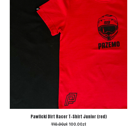
WYBIERZ OPCJE
Pawlicki Dirt Racer T-Shirt Junior (red)
110.00
zł
100.00
zł