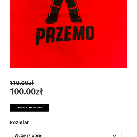
110.00
zł
100.00
zł
ZOBACZ ROZMIARY
Rozmiar