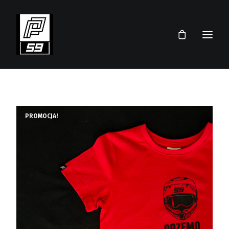
PRZEMEK PAWLICKI
SKLEP
PROMOCJA!
TEAM
AKTUALNOŚCI
TERMINARZ 2026
KONTAKT