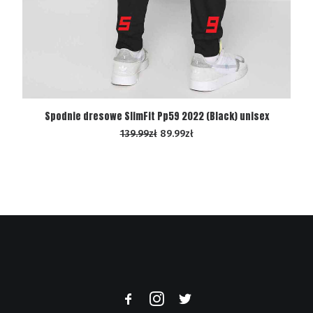
WYBIERZ OPCJE
Spodnie dresowe SlimFit Pp59 2022 (Black) unisex
139.99
zł
89.99
zł