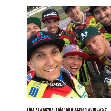
Liga szwedzka: Lejonen Gislaved wygrywa z