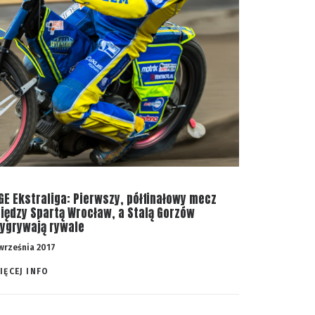
GE Ekstraliga: Pierwszy, półfinałowy mecz
iędzy Spartą Wrocław, a Stalą Gorzów
ygrywają rywale
 września 2017
IĘCEJ INFO 