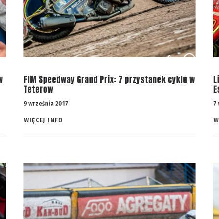
w
FIM Speedway Grand Prix: 7 przystanek cyklu w
L
Teterow
E
9 września 2017
7
WIĘCEJ INFO 
W