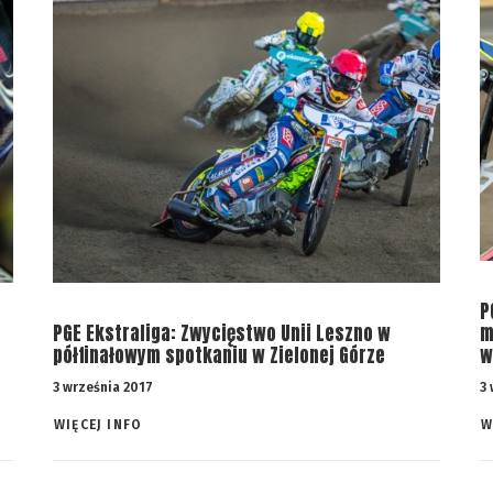
P
PGE Ekstraliga: Zwycięstwo Unii Leszno w
m
półfinałowym spotkaniu w Zielonej Górze
w
3 września 2017
3
WIĘCEJ INFO 
W